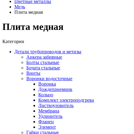
Цветные металлы
Медь
Плита медная
Плита медная
Категории
Детали трубопроводов и метизы
Анкера забивные
Болты стальные
Бочата стальные
Винты
Воронки водосточные
Воронка
Дождеприемник
Кольцо
Комплект электроподгрева
Листвоуловитель
Мембрана
Удлинитель
Фланец
Элемент
Гайки стальные