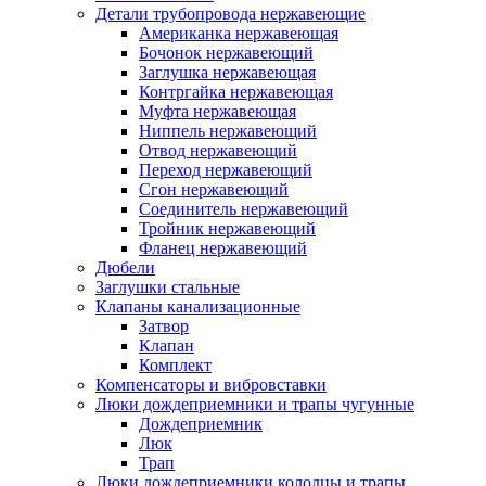
Детали трубопровода нержавеющие
Американка нержавеющая
Бочонок нержавеющий
Заглушка нержавеющая
Контргайка нержавеющая
Муфта нержавеющая
Ниппель нержавеющий
Отвод нержавеющий
Переход нержавеющий
Сгон нержавеющий
Соединитель нержавеющий
Тройник нержавеющий
Фланец нержавеющий
Дюбели
Заглушки стальные
Клапаны канализационные
Затвор
Клапан
Комплект
Компенсаторы и вибровставки
Люки дождеприемники и трапы чугунные
Дождеприемник
Люк
Трап
Люки дождеприемники колодцы и трапы