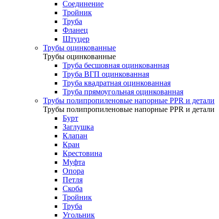
Соединение
Тройник
Труба
Фланец
Штуцер
Трубы оцинкованные
Трубы оцинкованные
Труба бесшовная оцинкованная
Труба ВГП оцинкованная
Труба квадратная оцинкованная
Труба прямоугольная оцинкованная
Трубы полипропиленовые напорные PPR и детали
Трубы полипропиленовые напорные PPR и детали
Бурт
Заглушка
Клапан
Кран
Крестовина
Муфта
Опора
Петля
Скоба
Тройник
Труба
Угольник