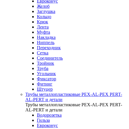
Евроконус
Желоб
Заглушка
Кольцо
Крюк
Лента
Муфта
Накладка
Ниппель
Переходник
Сетка
Соединитель
Тройник
Труба
Угольник
Фиксатор
Фитинг
Штуцер
Трубы металлопластиковые PEX-AL-PEX PERT-
AL-PERT и детали
Трубы металлопластиковые PEX-AL-PEX PERT-
AL-PERT и детали
Водорозетка
Гильза
Евроконус