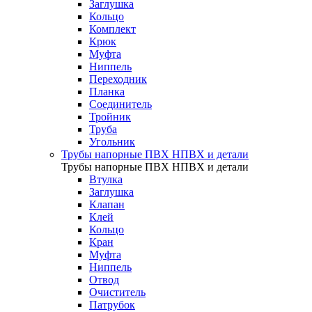
Заглушка
Кольцо
Комплект
Крюк
Муфта
Ниппель
Переходник
Планка
Соединитель
Тройник
Труба
Угольник
Трубы напорные ПВХ НПВХ и детали
Трубы напорные ПВХ НПВХ и детали
Втулка
Заглушка
Клапан
Клей
Кольцо
Кран
Муфта
Ниппель
Отвод
Очиститель
Патрубок