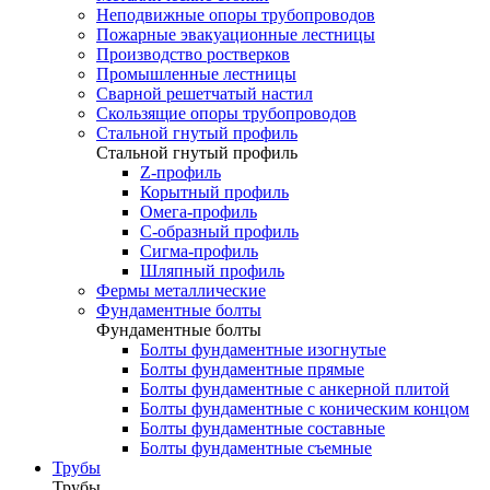
Неподвижные опоры трубопроводов
Пожарные эвакуационные лестницы
Производство ростверков
Промышленные лестницы
Сварной решетчатый настил
Скользящие опоры трубопроводов
Стальной гнутый профиль
Стальной гнутый профиль
Z-профиль
Корытный профиль
Омега-профиль
С-образный профиль
Сигма-профиль
Шляпный профиль
Фермы металлические
Фундаментные болты
Фундаментные болты
Болты фундаментные изогнутые
Болты фундаментные прямые
Болты фундаментные с анкерной плитой
Болты фундаментные с коническим концом
Болты фундаментные составные
Болты фундаментные съемные
Трубы
Трубы