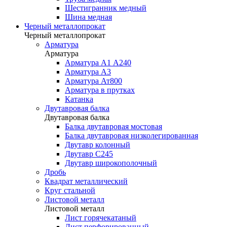
Шестигранник медный
Шина медная
Черный металлопрокат
Черный металлопрокат
Арматура
Арматура
Арматура А1 А240
Арматура А3
Арматура Ат800
Арматура в прутках
Катанка
Двутавровая балка
Двутавровая балка
Балка двутавровая мостовая
Балка двутавровая низколегированная
Двутавр колонный
Двутавр С245
Двутавр широкополочный
Дробь
Квадрат металлический
Круг стальной
Листовой металл
Листовой металл
Лист горячекатаный
Лист перфорированный