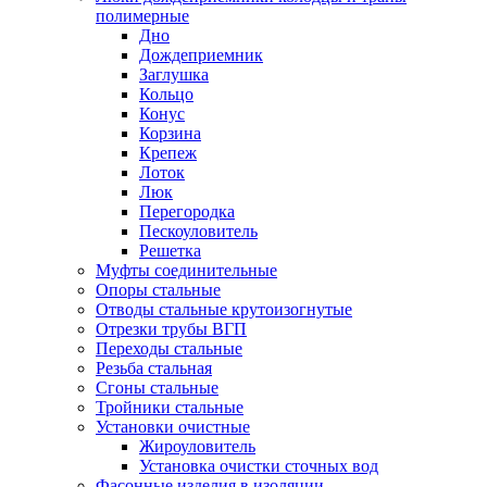
полимерные
Дно
Дождеприемник
Заглушка
Кольцо
Конус
Корзина
Крепеж
Лоток
Люк
Перегородка
Пескоуловитель
Решетка
Муфты соединительные
Опоры стальные
Отводы стальные крутоизогнутые
Отрезки трубы ВГП
Переходы стальные
Резьба стальная
Сгоны стальные
Тройники стальные
Установки очистные
Жироуловитель
Установка очистки сточных вод
Фасонные изделия в изоляции