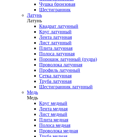
Чушка бронзовая
Шестигранник
Латунь
Латунь
Квадрат латунный
Круг латунный
Лента латунная
Лист латунный
Плита латунная
Полоса латунная
Порошок латунный (пудра)
Проволока латунная
Профиль латунный
Сетка латунная
Труба латунная
Шестигранник латунный
Медь
Медь
Круг медный
Лента медная
Лист медный
Плита медная
Полоса медная
Проволока медная
Труба медная