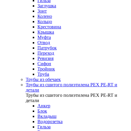
Гильза
Заглушка
Зонт
Колено
Кольцо
Крестовина
Крышка
Муфта
Отвод
Патрубок
Переход
Ревизия
Сифон
Тройник
Труба
Трубы из обечаек
Трубы из сшитого полиэтилена PEX PE-RT и
детали
Трубы из сшитого полиэтилена PEX PE-RT и
детали
Анкер
Блок
Вкладыш
Водорозетка
Гильза