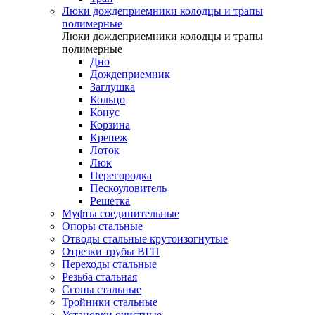
Люки дождеприемники колодцы и трапы
полимерные
Люки дождеприемники колодцы и трапы
полимерные
Дно
Дождеприемник
Заглушка
Кольцо
Конус
Корзина
Крепеж
Лоток
Люк
Перегородка
Пескоуловитель
Решетка
Муфты соединительные
Опоры стальные
Отводы стальные крутоизогнутые
Отрезки трубы ВГП
Переходы стальные
Резьба стальная
Сгоны стальные
Тройники стальные
Установки очистные