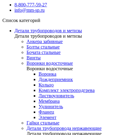
8-800-777-59-27
info@mm-sp.ru
Список категорий
Детали трубопроводов и метизы
Детали трубопроводов и метизы
Анкера забивные
Болты стальные
Бочата стальные
Винты
Воронки водосточные
Воронки водосточные
Воронка
Дождеприемник
Кольцо
Комплект электроподгрева
Листвоуловитель
Мембрана
Удлинитель
Фланец
Элемент
Гайки стальные
Детали трубопровода нержавеющие
Детали трубопровода нержавеющие