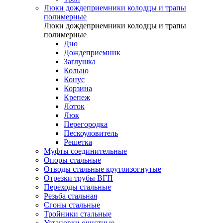
Люки дождеприемники колодцы и трапы
полимерные
Люки дождеприемники колодцы и трапы
полимерные
Дно
Дождеприемник
Заглушка
Кольцо
Конус
Корзина
Крепеж
Лоток
Люк
Перегородка
Пескоуловитель
Решетка
Муфты соединительные
Опоры стальные
Отводы стальные крутоизогнутые
Отрезки трубы ВГП
Переходы стальные
Резьба стальная
Сгоны стальные
Тройники стальные
Установки очистные