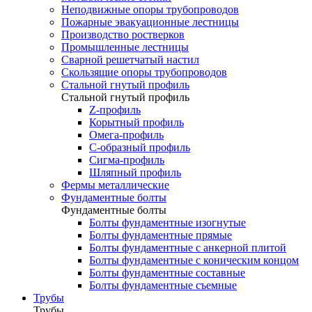
Неподвижные опоры трубопроводов
Пожарные эвакуационные лестницы
Производство ростверков
Промышленные лестницы
Сварной решетчатый настил
Скользящие опоры трубопроводов
Стальной гнутый профиль
Стальной гнутый профиль
Z-профиль
Корытный профиль
Омега-профиль
С-образный профиль
Сигма-профиль
Шляпный профиль
Фермы металлические
Фундаментные болты
Фундаментные болты
Болты фундаментные изогнутые
Болты фундаментные прямые
Болты фундаментные с анкерной плитой
Болты фундаментные с коническим концом
Болты фундаментные составные
Болты фундаментные съемные
Трубы
Трубы