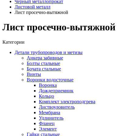
Черный металлопрокат
Листовой металл
Лист просечно-вытяжной
Лист просечно-вытяжной
Категории
Детали трубопроводов и метизы
Анкера забивные
Болты стальные
Бочата стальные
Винты
Воронки водосточные
Воронка
Дождеприемник
Кольцо
Комплект электроподгрева
Листвоуловитель
Мембрана
Удлинитель
Фланец
Элемент
Гайки стальные