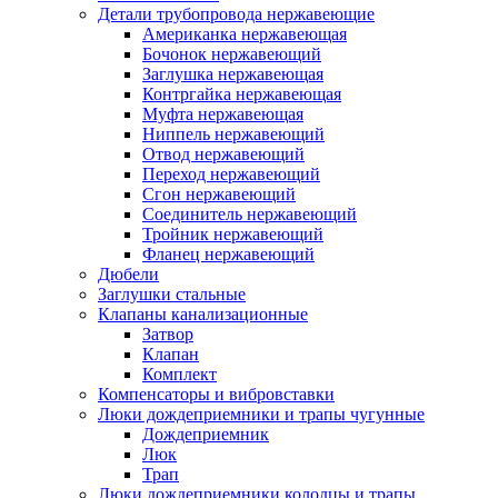
Детали трубопровода нержавеющие
Американка нержавеющая
Бочонок нержавеющий
Заглушка нержавеющая
Контргайка нержавеющая
Муфта нержавеющая
Ниппель нержавеющий
Отвод нержавеющий
Переход нержавеющий
Сгон нержавеющий
Соединитель нержавеющий
Тройник нержавеющий
Фланец нержавеющий
Дюбели
Заглушки стальные
Клапаны канализационные
Затвор
Клапан
Комплект
Компенсаторы и вибровставки
Люки дождеприемники и трапы чугунные
Дождеприемник
Люк
Трап
Люки дождеприемники колодцы и трапы