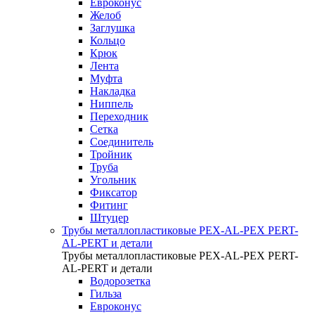
Евроконус
Желоб
Заглушка
Кольцо
Крюк
Лента
Муфта
Накладка
Ниппель
Переходник
Сетка
Соединитель
Тройник
Труба
Угольник
Фиксатор
Фитинг
Штуцер
Трубы металлопластиковые PEX-AL-PEX PERT-
AL-PERT и детали
Трубы металлопластиковые PEX-AL-PEX PERT-
AL-PERT и детали
Водорозетка
Гильза
Евроконус