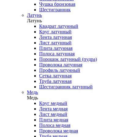
Чушка бронзовая
Шестигранник
Латунь
Латунь
Квадрат латунный
Круг латунный
Лента латунная
Лист латунный
Плита латунная
Полоса латунная
Порошок латунный (пудра)
Проволока латунная
Профиль латунный
Сетка латунная
Труба латунная
Шестигранник латунный
Медь
Медь
Круг медный
Лента медная
Лист медный
Плита медная
Полоса медная
Проволока медная
Труба медная