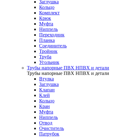
Заглушка
Кольцо
Комплект
Крюк
Муфта
Ниппель
Переходник
Планка
Соединитель
Тройник
Труба
Угольник
Трубы напорные ПВХ НПВХ и детали
Трубы напорные ПВХ НПВХ и детали
Втулка
Заглушка
Клапан
Клей
Кольцо
Кран
Муфта
Ниппель
Отвод
Очиститель
Патрубок