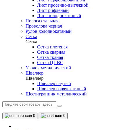
Лист просечно-вытяжной
Лист рифленый
Лист холоднокатаный
Полоса стальная
Проволока черная
Рулон холоднокатаный
Сетка
Сетка
Сетка плетеная
Сетка сварная
Сетка тканая
Сетка ЦПВС
Уголок металлический
Швеллер
Швеллер
Швеллер гнутый
Швеллер горячекатаный
Шестигранник металлический
0
0