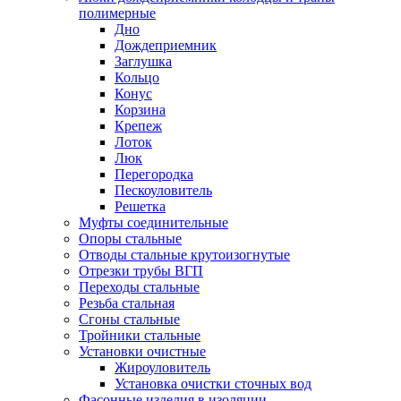
полимерные
Дно
Дождеприемник
Заглушка
Кольцо
Конус
Корзина
Крепеж
Лоток
Люк
Перегородка
Пескоуловитель
Решетка
Муфты соединительные
Опоры стальные
Отводы стальные крутоизогнутые
Отрезки трубы ВГП
Переходы стальные
Резьба стальная
Сгоны стальные
Тройники стальные
Установки очистные
Жироуловитель
Установка очистки сточных вод
Фасонные изделия в изоляции