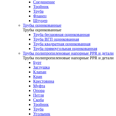
Соединение
Тройник
Труба
Фланец
Штуцер
Трубы оцинкованные
Трубы оцинкованные
Труба бесшовная оцинкованная
Труба ВГП оцинкованная
Труба квадратная оцинкованная
Труба прямоугольная оцинкованная
Трубы полипропиленовые напорные PPR и детали
Трубы полипропиленовые напорные PPR и детали
Бурт
Заглушка
Клапан
Кран
Крестовина
Муфта
Опора
Петля
Скоба
Тройник
Труба
Угольник