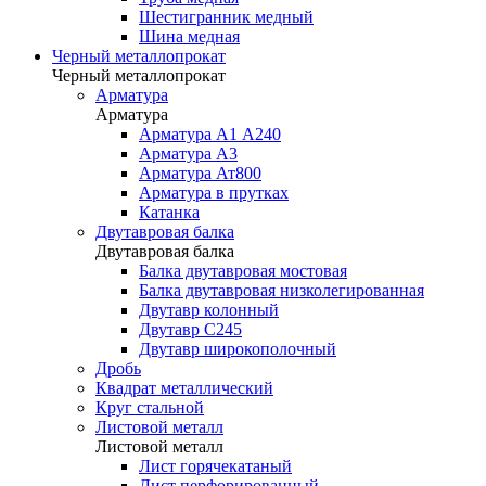
Шестигранник медный
Шина медная
Черный металлопрокат
Черный металлопрокат
Арматура
Арматура
Арматура А1 А240
Арматура А3
Арматура Ат800
Арматура в прутках
Катанка
Двутавровая балка
Двутавровая балка
Балка двутавровая мостовая
Балка двутавровая низколегированная
Двутавр колонный
Двутавр С245
Двутавр широкополочный
Дробь
Квадрат металлический
Круг стальной
Листовой металл
Листовой металл
Лист горячекатаный
Лист перфорированный