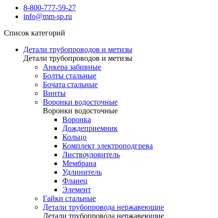
8-800-777-59-27
info@mm-sp.ru
Список категорий
Детали трубопроводов и метизы
Детали трубопроводов и метизы
Анкера забивные
Болты стальные
Бочата стальные
Винты
Воронки водосточные
Воронки водосточные
Воронка
Дождеприемник
Кольцо
Комплект электроподгрева
Листвоуловитель
Мембрана
Удлинитель
Фланец
Элемент
Гайки стальные
Детали трубопровода нержавеющие
Детали трубопровода нержавеющие