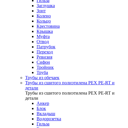
Гильза
Заглушка
Зонт
Колено
Кольцо
Крестовина
Крышка
Муфта
Отвод
Патрубок
Переход
Ревизия
Сифон
Тройник
Труба
Трубы из обечаек
Трубы из сшитого полиэтилена PEX PE-RT и
детали
Трубы из сшитого полиэтилена PEX PE-RT и
детали
Анкер
Блок
Вкладыш
Водорозетка
Гильза