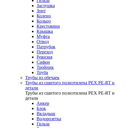
Гильза
Заглушка
Зонт
Колено
Кольцо
Крестовина
Крышка
Муфта
Отвод
Патрубок
Переход
Ревизия
Сифон
Тройник
Труба
Трубы из обечаек
Трубы из сшитого полиэтилена PEX PE-RT и
детали
Трубы из сшитого полиэтилена PEX PE-RT и
детали
Анкер
Блок
Вкладыш
Водорозетка
Гильза