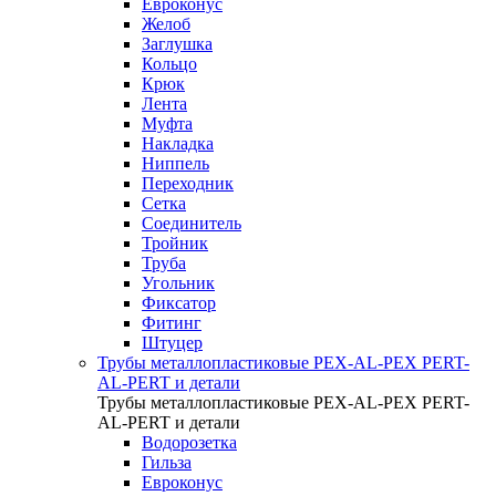
Евроконус
Желоб
Заглушка
Кольцо
Крюк
Лента
Муфта
Накладка
Ниппель
Переходник
Сетка
Соединитель
Тройник
Труба
Угольник
Фиксатор
Фитинг
Штуцер
Трубы металлопластиковые PEX-AL-PEX PERT-
AL-PERT и детали
Трубы металлопластиковые PEX-AL-PEX PERT-
AL-PERT и детали
Водорозетка
Гильза
Евроконус