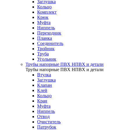
Заглушка
Кольцо
Комплект
Крюк
Муфта
Ниппель
Переходник
Планка
Соединитель
Тройник
Труба
Угольник
Трубы напорные ПВХ НПВХ и детали
Трубы напорные ПВХ НПВХ и детали
Втулка
Заглушка
Клапан
Клей
Кольцо
Кран
Муфта
Ниппель
Отвод
Очиститель
Патрубок