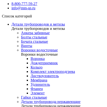
8-800-777-59-27
info@mm-sp.ru
Список категорий
Детали трубопроводов и метизы
Детали трубопроводов и метизы
Анкера забивные
Болты стальные
Бочата стальные
Винты
Воронки водосточные
Воронки водосточные
Воронка
Дождеприемник
Кольцо
Комплект электроподгрева
Листвоуловитель
Мембрана
Удлинитель
Фланец
Элемент
Гайки стальные
Детали трубопровода нержавеющие
Детали трубопровода нержавеющие