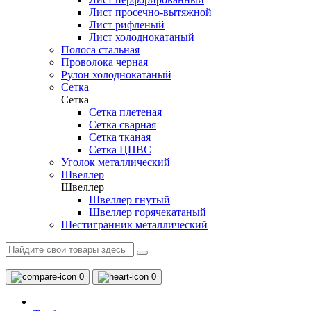
Лист просечно-вытяжной
Лист рифленый
Лист холоднокатаный
Полоса стальная
Проволока черная
Рулон холоднокатаный
Сетка
Сетка
Сетка плетеная
Сетка сварная
Сетка тканая
Сетка ЦПВС
Уголок металлический
Швеллер
Швеллер
Швеллер гнутый
Швеллер горячекатаный
Шестигранник металлический
0
0