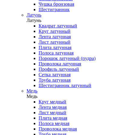
Чушка бронзовая
Шестигранник
Латунь
Латунь
Квадрат латунный
Круг латунный
Лента латунная
Лист латунный
Плита латунная
Полоса латунная
Порошок латунный (пудра)
Проволока латунная
Профиль латунный
Сетка латунная
Труба латунная
Шестигранник латунный
Медь
Медь
Круг медный
Лента медная
Лист медный
Плита медная
Полоса медная
Проволока медная
Труба медная