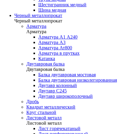
Шестигранник медный
Шина медная
Черный металлопрокат
Черный металлопрокат
Арматура
Арматура
Арматура А1 А240
Арматура А3
Арматура Ат800
Арматура в прутках
Катанка
Двутавровая балка
Двутавровая балка
Балка двутавровая мостовая
Балка двутавровая низколегированная
Двутавр колонный
Двутавр С245
Двутавр широкополочный
Дробь
Квадрат металлический
Круг стальной
Листовой металл
Листовой металл
Лист горячекатаный
Лист перфорированный