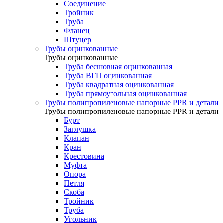
Соединение
Тройник
Труба
Фланец
Штуцер
Трубы оцинкованные
Трубы оцинкованные
Труба бесшовная оцинкованная
Труба ВГП оцинкованная
Труба квадратная оцинкованная
Труба прямоугольная оцинкованная
Трубы полипропиленовые напорные PPR и детали
Трубы полипропиленовые напорные PPR и детали
Бурт
Заглушка
Клапан
Кран
Крестовина
Муфта
Опора
Петля
Скоба
Тройник
Труба
Угольник