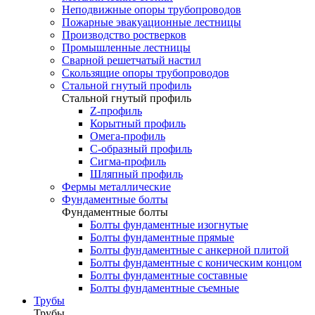
Неподвижные опоры трубопроводов
Пожарные эвакуационные лестницы
Производство ростверков
Промышленные лестницы
Сварной решетчатый настил
Скользящие опоры трубопроводов
Стальной гнутый профиль
Стальной гнутый профиль
Z-профиль
Корытный профиль
Омега-профиль
С-образный профиль
Сигма-профиль
Шляпный профиль
Фермы металлические
Фундаментные болты
Фундаментные болты
Болты фундаментные изогнутые
Болты фундаментные прямые
Болты фундаментные с анкерной плитой
Болты фундаментные с коническим концом
Болты фундаментные составные
Болты фундаментные съемные
Трубы
Трубы