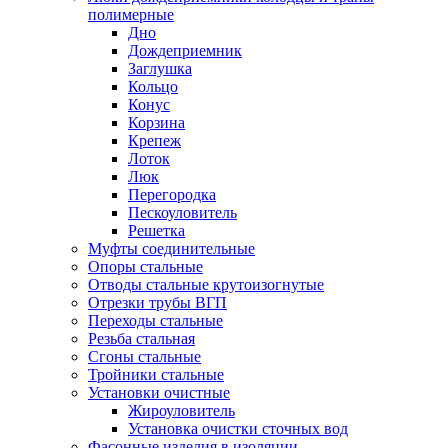
полимерные
Дно
Дождеприемник
Заглушка
Кольцо
Конус
Корзина
Крепеж
Лоток
Люк
Перегородка
Пескоуловитель
Решетка
Муфты соединительные
Опоры стальные
Отводы стальные крутоизогнутые
Отрезки трубы ВГП
Переходы стальные
Резьба стальная
Сгоны стальные
Тройники стальные
Установки очистные
Жироуловитель
Установка очистки сточных вод
Фасонные изделия в изоляции