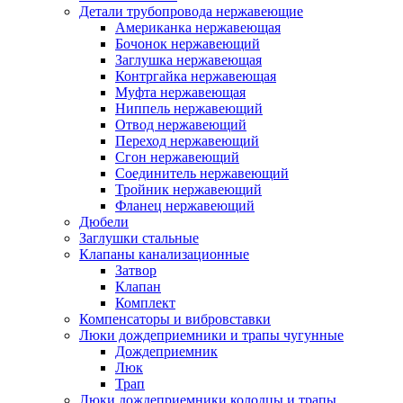
Детали трубопровода нержавеющие
Американка нержавеющая
Бочонок нержавеющий
Заглушка нержавеющая
Контргайка нержавеющая
Муфта нержавеющая
Ниппель нержавеющий
Отвод нержавеющий
Переход нержавеющий
Сгон нержавеющий
Соединитель нержавеющий
Тройник нержавеющий
Фланец нержавеющий
Дюбели
Заглушки стальные
Клапаны канализационные
Затвор
Клапан
Комплект
Компенсаторы и вибровставки
Люки дождеприемники и трапы чугунные
Дождеприемник
Люк
Трап
Люки дождеприемники колодцы и трапы