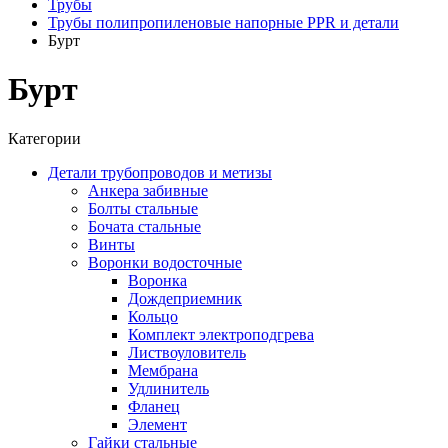
Трубы
Трубы полипропиленовые напорные PPR и детали
Бурт
Бурт
Категории
Детали трубопроводов и метизы
Анкера забивные
Болты стальные
Бочата стальные
Винты
Воронки водосточные
Воронка
Дождеприемник
Кольцо
Комплект электроподгрева
Листвоуловитель
Мембрана
Удлинитель
Фланец
Элемент
Гайки стальные