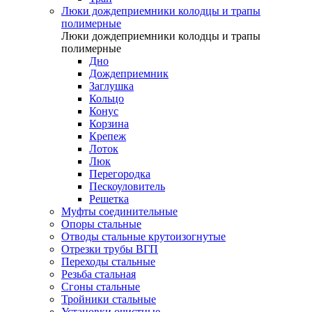
Люки дождеприемники колодцы и трапы
полимерные
Люки дождеприемники колодцы и трапы
полимерные
Дно
Дождеприемник
Заглушка
Кольцо
Конус
Корзина
Крепеж
Лоток
Люк
Перегородка
Пескоуловитель
Решетка
Муфты соединительные
Опоры стальные
Отводы стальные крутоизогнутые
Отрезки трубы ВГП
Переходы стальные
Резьба стальная
Сгоны стальные
Тройники стальные
Установки очистные