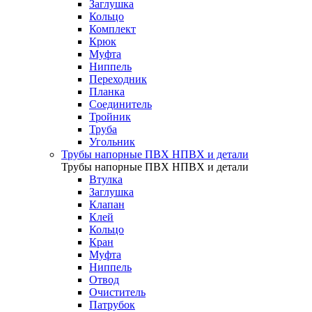
Заглушка
Кольцо
Комплект
Крюк
Муфта
Ниппель
Переходник
Планка
Соединитель
Тройник
Труба
Угольник
Трубы напорные ПВХ НПВХ и детали
Трубы напорные ПВХ НПВХ и детали
Втулка
Заглушка
Клапан
Клей
Кольцо
Кран
Муфта
Ниппель
Отвод
Очиститель
Патрубок