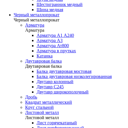
Шестигранник медный
Шина медная
Черный металлопрокат
Черный металлопрокат
Арматура
Арматура
Арматура А1 А240
Арматура А3
Арматура Ат800
Арматура в прутках
Катанка
Двутавровая балка
Двутавровая балка
Балка двутавровая мостовая
Балка двутавровая низколегированная
Двутавр колонный
Двутавр С245
Двутавр широкополочный
Дробь
Квадрат металлический
Круг стальной
Листовой металл
Листовой металл
Лист горячекатаный
Лист перфорированный