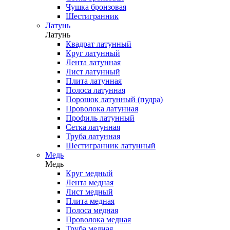
Чушка бронзовая
Шестигранник
Латунь
Латунь
Квадрат латунный
Круг латунный
Лента латунная
Лист латунный
Плита латунная
Полоса латунная
Порошок латунный (пудра)
Проволока латунная
Профиль латунный
Сетка латунная
Труба латунная
Шестигранник латунный
Медь
Медь
Круг медный
Лента медная
Лист медный
Плита медная
Полоса медная
Проволока медная
Труба медная