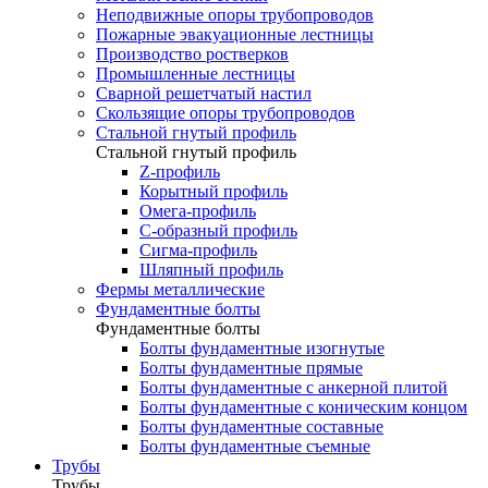
Неподвижные опоры трубопроводов
Пожарные эвакуационные лестницы
Производство ростверков
Промышленные лестницы
Сварной решетчатый настил
Скользящие опоры трубопроводов
Стальной гнутый профиль
Стальной гнутый профиль
Z-профиль
Корытный профиль
Омега-профиль
С-образный профиль
Сигма-профиль
Шляпный профиль
Фермы металлические
Фундаментные болты
Фундаментные болты
Болты фундаментные изогнутые
Болты фундаментные прямые
Болты фундаментные с анкерной плитой
Болты фундаментные с коническим концом
Болты фундаментные составные
Болты фундаментные съемные
Трубы
Трубы