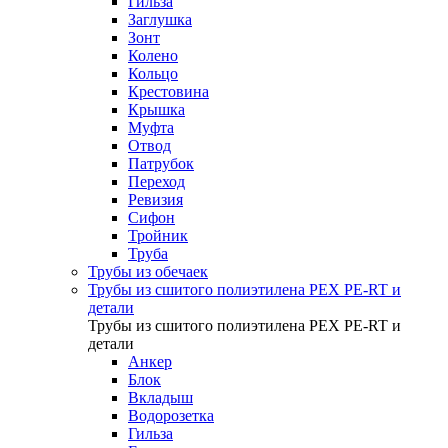
Гильза
Заглушка
Зонт
Колено
Кольцо
Крестовина
Крышка
Муфта
Отвод
Патрубок
Переход
Ревизия
Сифон
Тройник
Труба
Трубы из обечаек
Трубы из сшитого полиэтилена PEX PE-RT и
детали
Трубы из сшитого полиэтилена PEX PE-RT и
детали
Анкер
Блок
Вкладыш
Водорозетка
Гильза