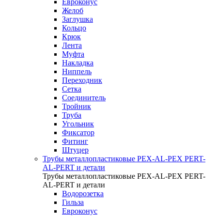
Евроконус
Желоб
Заглушка
Кольцо
Крюк
Лента
Муфта
Накладка
Ниппель
Переходник
Сетка
Соединитель
Тройник
Труба
Угольник
Фиксатор
Фитинг
Штуцер
Трубы металлопластиковые PEX-AL-PEX PERT-
AL-PERT и детали
Трубы металлопластиковые PEX-AL-PEX PERT-
AL-PERT и детали
Водорозетка
Гильза
Евроконус