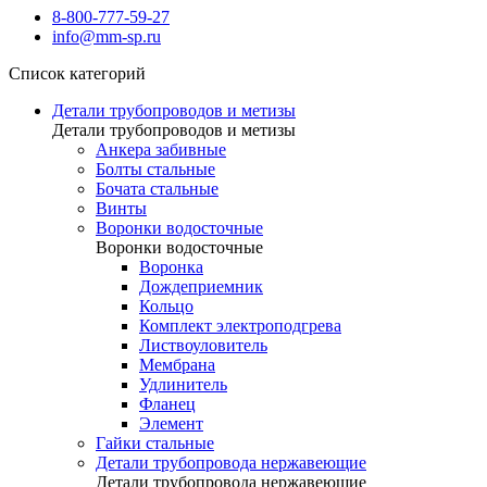
8-800-777-59-27
info@mm-sp.ru
Список категорий
Детали трубопроводов и метизы
Детали трубопроводов и метизы
Анкера забивные
Болты стальные
Бочата стальные
Винты
Воронки водосточные
Воронки водосточные
Воронка
Дождеприемник
Кольцо
Комплект электроподгрева
Листвоуловитель
Мембрана
Удлинитель
Фланец
Элемент
Гайки стальные
Детали трубопровода нержавеющие
Детали трубопровода нержавеющие