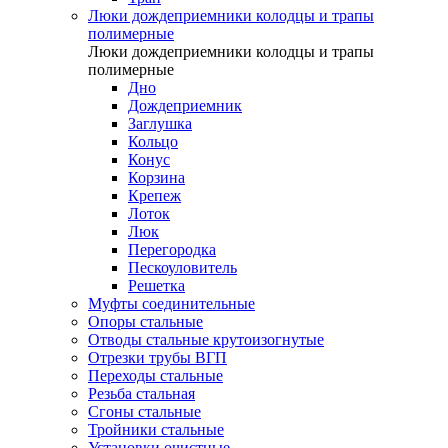
Люки дождеприемники колодцы и трапы
полимерные
Люки дождеприемники колодцы и трапы
полимерные
Дно
Дождеприемник
Заглушка
Кольцо
Конус
Корзина
Крепеж
Лоток
Люк
Перегородка
Пескоуловитель
Решетка
Муфты соединительные
Опоры стальные
Отводы стальные крутоизогнутые
Отрезки трубы ВГП
Переходы стальные
Резьба стальная
Сгоны стальные
Тройники стальные
Установки очистные