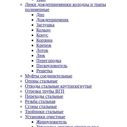
Люки дождеприемники колодцы и трапы
полимерные
Дно
Дождеприемник
Заглушка
Кольцо
Конус
Корзина
Крепеж
Лоток
Люк
Перегородка
Пескоуловитель
Решетка
Муфты соединительные
Опоры стальные
Отводы стальные крутоизогнутые
Отрезки трубы ВГП
Переходы стальные
Резьба стальная
Сгоны стальные
Тройники стальные
Установки очистные
Жироуловитель
Установка очистки сточных вод