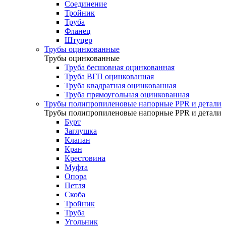
Соединение
Тройник
Труба
Фланец
Штуцер
Трубы оцинкованные
Трубы оцинкованные
Труба бесшовная оцинкованная
Труба ВГП оцинкованная
Труба квадратная оцинкованная
Труба прямоугольная оцинкованная
Трубы полипропиленовые напорные PPR и детали
Трубы полипропиленовые напорные PPR и детали
Бурт
Заглушка
Клапан
Кран
Крестовина
Муфта
Опора
Петля
Скоба
Тройник
Труба
Угольник