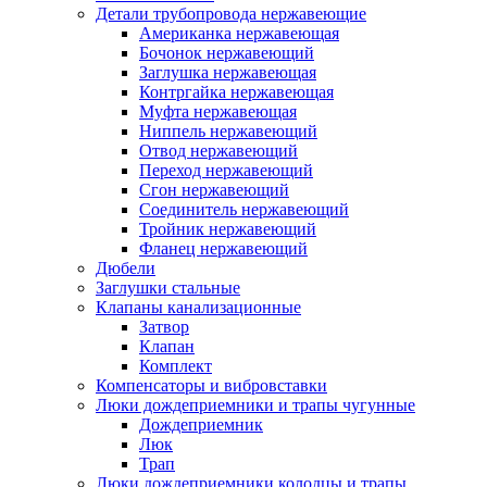
Детали трубопровода нержавеющие
Американка нержавеющая
Бочонок нержавеющий
Заглушка нержавеющая
Контргайка нержавеющая
Муфта нержавеющая
Ниппель нержавеющий
Отвод нержавеющий
Переход нержавеющий
Сгон нержавеющий
Соединитель нержавеющий
Тройник нержавеющий
Фланец нержавеющий
Дюбели
Заглушки стальные
Клапаны канализационные
Затвор
Клапан
Комплект
Компенсаторы и вибровставки
Люки дождеприемники и трапы чугунные
Дождеприемник
Люк
Трап
Люки дождеприемники колодцы и трапы