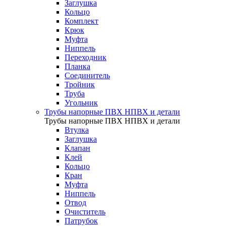
Заглушка
Кольцо
Комплект
Крюк
Муфта
Ниппель
Переходник
Планка
Соединитель
Тройник
Труба
Угольник
Трубы напорные ПВХ НПВХ и детали
Трубы напорные ПВХ НПВХ и детали
Втулка
Заглушка
Клапан
Клей
Кольцо
Кран
Муфта
Ниппель
Отвод
Очиститель
Патрубок