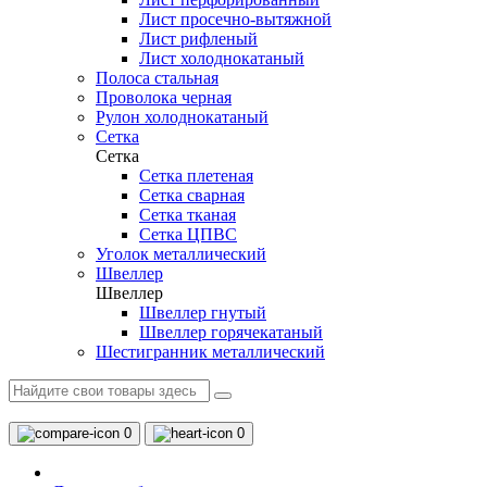
Лист просечно-вытяжной
Лист рифленый
Лист холоднокатаный
Полоса стальная
Проволока черная
Рулон холоднокатаный
Сетка
Сетка
Сетка плетеная
Сетка сварная
Сетка тканая
Сетка ЦПВС
Уголок металлический
Швеллер
Швеллер
Швеллер гнутый
Швеллер горячекатаный
Шестигранник металлический
0
0