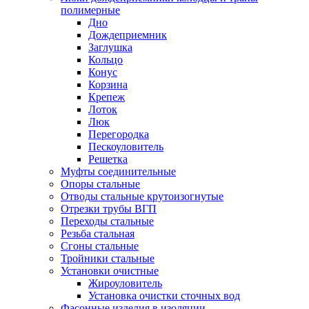
полимерные
Дно
Дождеприемник
Заглушка
Кольцо
Конус
Корзина
Крепеж
Лоток
Люк
Перегородка
Пескоуловитель
Решетка
Муфты соединительные
Опоры стальные
Отводы стальные крутоизогнутые
Отрезки трубы ВГП
Переходы стальные
Резьба стальная
Сгоны стальные
Тройники стальные
Установки очистные
Жироуловитель
Установка очистки сточных вод
Фасонные изделия в изоляции