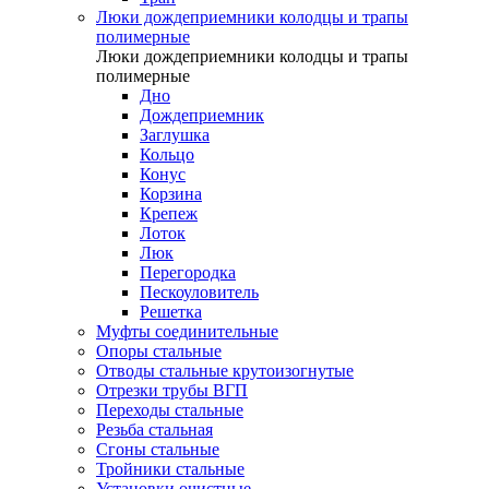
Люки дождеприемники колодцы и трапы
полимерные
Люки дождеприемники колодцы и трапы
полимерные
Дно
Дождеприемник
Заглушка
Кольцо
Конус
Корзина
Крепеж
Лоток
Люк
Перегородка
Пескоуловитель
Решетка
Муфты соединительные
Опоры стальные
Отводы стальные крутоизогнутые
Отрезки трубы ВГП
Переходы стальные
Резьба стальная
Сгоны стальные
Тройники стальные
Установки очистные