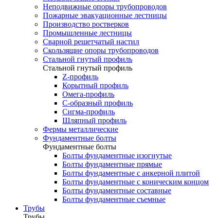
Неподвижные опоры трубопроводов
Пожарные эвакуационные лестницы
Производство ростверков
Промышленные лестницы
Сварной решетчатый настил
Скользящие опоры трубопроводов
Стальной гнутый профиль
Стальной гнутый профиль
Z-профиль
Корытный профиль
Омега-профиль
С-образный профиль
Сигма-профиль
Шляпный профиль
Фермы металлические
Фундаментные болты
Фундаментные болты
Болты фундаментные изогнутые
Болты фундаментные прямые
Болты фундаментные с анкерной плитой
Болты фундаментные с коническим концом
Болты фундаментные составные
Болты фундаментные съемные
Трубы
Трубы