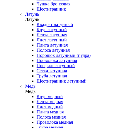
Чушка бронзовая
Шестигранник
Латунь
Латунь
Квадрат латунный
Круг латунный
Лента латунная
Лист латунный
Плита латунная
Полоса латунная
Порошок латунный (пудра)
Проволока латунная
Профиль латунный
Сетка латунная
Труба латунная
Шестигранник латунный
Медь
Медь
Круг медный
Лента медная
Лист медный
Плита медная
Полоса медная
Проволока медная
Труба медная