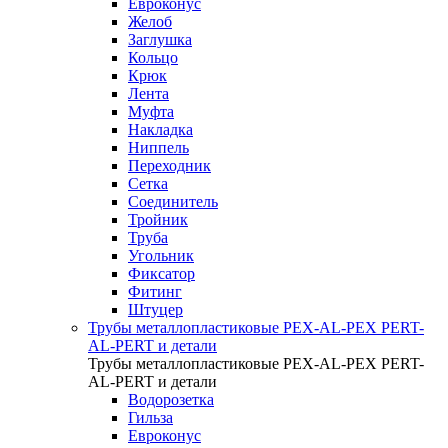
Евроконус
Желоб
Заглушка
Кольцо
Крюк
Лента
Муфта
Накладка
Ниппель
Переходник
Сетка
Соединитель
Тройник
Труба
Угольник
Фиксатор
Фитинг
Штуцер
Трубы металлопластиковые PEX-AL-PEX PERT-
AL-PERT и детали
Трубы металлопластиковые PEX-AL-PEX PERT-
AL-PERT и детали
Водорозетка
Гильза
Евроконус