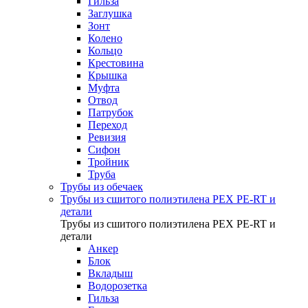
Гильза
Заглушка
Зонт
Колено
Кольцо
Крестовина
Крышка
Муфта
Отвод
Патрубок
Переход
Ревизия
Сифон
Тройник
Труба
Трубы из обечаек
Трубы из сшитого полиэтилена PEX PE-RT и
детали
Трубы из сшитого полиэтилена PEX PE-RT и
детали
Анкер
Блок
Вкладыш
Водорозетка
Гильза