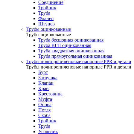
Соединение
Тройник
Труба
Фланец
Штуцер
Трубы оцинкованные
Трубы оцинкованные
Труба бесшовная оцинкованная
Труба ВГП оцинкованная
Труба квадратная оцинкованная
Труба прямоугольная оцинкованная
Трубы полипропиленовые напорные PPR и детали
Трубы полипропиленовые напорные PPR и детали
Бурт
Заглушка
Клапан
Кран
Крестовина
Муфта
Опора
Петля
Скоба
Тройник
Труба
Угольник