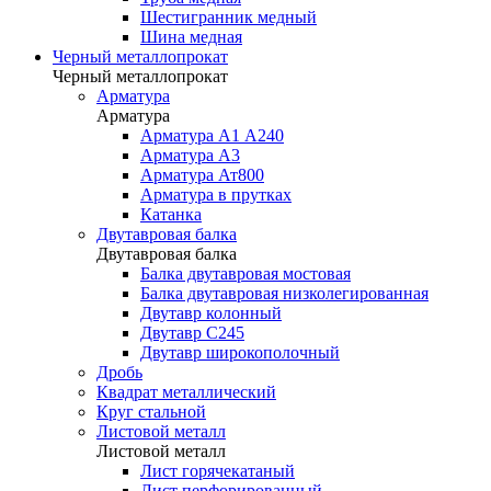
Шестигранник медный
Шина медная
Черный металлопрокат
Черный металлопрокат
Арматура
Арматура
Арматура А1 А240
Арматура А3
Арматура Ат800
Арматура в прутках
Катанка
Двутавровая балка
Двутавровая балка
Балка двутавровая мостовая
Балка двутавровая низколегированная
Двутавр колонный
Двутавр С245
Двутавр широкополочный
Дробь
Квадрат металлический
Круг стальной
Листовой металл
Листовой металл
Лист горячекатаный
Лист перфорированный