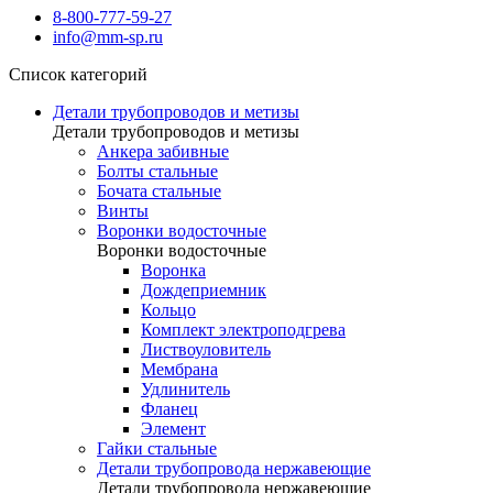
8-800-777-59-27
info@mm-sp.ru
Список категорий
Детали трубопроводов и метизы
Детали трубопроводов и метизы
Анкера забивные
Болты стальные
Бочата стальные
Винты
Воронки водосточные
Воронки водосточные
Воронка
Дождеприемник
Кольцо
Комплект электроподгрева
Листвоуловитель
Мембрана
Удлинитель
Фланец
Элемент
Гайки стальные
Детали трубопровода нержавеющие
Детали трубопровода нержавеющие