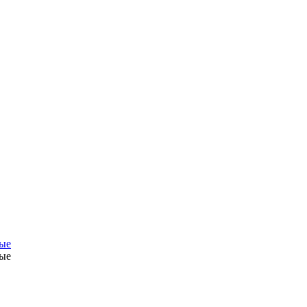
ые
ые