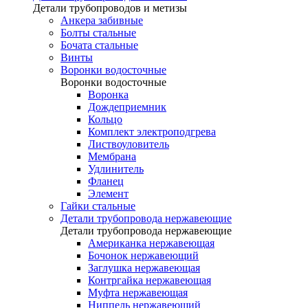
Детали трубопроводов и метизы
Анкера забивные
Болты стальные
Бочата стальные
Винты
Воронки водосточные
Воронки водосточные
Воронка
Дождеприемник
Кольцо
Комплект электроподгрева
Листвоуловитель
Мембрана
Удлинитель
Фланец
Элемент
Гайки стальные
Детали трубопровода нержавеющие
Детали трубопровода нержавеющие
Американка нержавеющая
Бочонок нержавеющий
Заглушка нержавеющая
Контргайка нержавеющая
Муфта нержавеющая
Ниппель нержавеющий