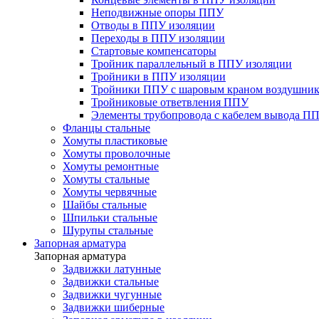
Неподвижные опоры ППУ
Отводы в ППУ изоляции
Переходы в ППУ изоляции
Стартовые компенсаторы
Тройник параллельный в ППУ изоляции
Тройники в ППУ изоляции
Тройники ППУ с шаровым краном воздушник
Тройниковые ответвления ППУ
Элементы трубопровода с кабелем вывода П
Фланцы стальные
Хомуты пластиковые
Хомуты проволочные
Хомуты ремонтные
Хомуты стальные
Хомуты червячные
Шайбы стальные
Шпильки стальные
Шурупы стальные
Запорная арматура
Запорная арматура
Задвижки латунные
Задвижки стальные
Задвижки чугунные
Задвижки шиберные