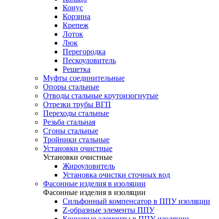
Конус
Корзина
Крепеж
Лоток
Люк
Перегородка
Пескоуловитель
Решетка
Муфты соединительные
Опоры стальные
Отводы стальные крутоизогнутые
Отрезки трубы ВГП
Переходы стальные
Резьба стальная
Сгоны стальные
Тройники стальные
Установки очистные
Установки очистные
Жироуловитель
Установка очистки сточных вод
Фасонные изделия в изоляции
Фасонные изделия в изоляции
Cильфонный компенсатор в ППУ изоляции
Z-образные элементы ППУ
Концевые элементы в ППУ изоляции