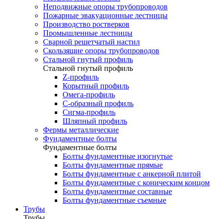
Неподвижные опоры трубопроводов
Пожарные эвакуационные лестницы
Производство ростверков
Промышленные лестницы
Сварной решетчатый настил
Скользящие опоры трубопроводов
Стальной гнутый профиль
Стальной гнутый профиль
Z-профиль
Корытный профиль
Омега-профиль
С-образный профиль
Сигма-профиль
Шляпный профиль
Фермы металлические
Фундаментные болты
Фундаментные болты
Болты фундаментные изогнутые
Болты фундаментные прямые
Болты фундаментные с анкерной плитой
Болты фундаментные с коническим концом
Болты фундаментные составные
Болты фундаментные съемные
Трубы
Трубы