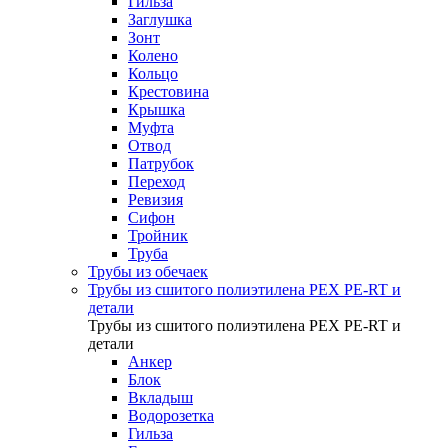
Гильза
Заглушка
Зонт
Колено
Кольцо
Крестовина
Крышка
Муфта
Отвод
Патрубок
Переход
Ревизия
Сифон
Тройник
Труба
Трубы из обечаек
Трубы из сшитого полиэтилена PEX PE-RT и
детали
Трубы из сшитого полиэтилена PEX PE-RT и
детали
Анкер
Блок
Вкладыш
Водорозетка
Гильза