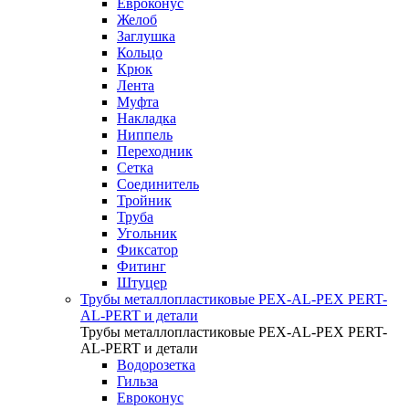
Евроконус
Желоб
Заглушка
Кольцо
Крюк
Лента
Муфта
Накладка
Ниппель
Переходник
Сетка
Соединитель
Тройник
Труба
Угольник
Фиксатор
Фитинг
Штуцер
Трубы металлопластиковые PEX-AL-PEX PERT-
AL-PERT и детали
Трубы металлопластиковые PEX-AL-PEX PERT-
AL-PERT и детали
Водорозетка
Гильза
Евроконус