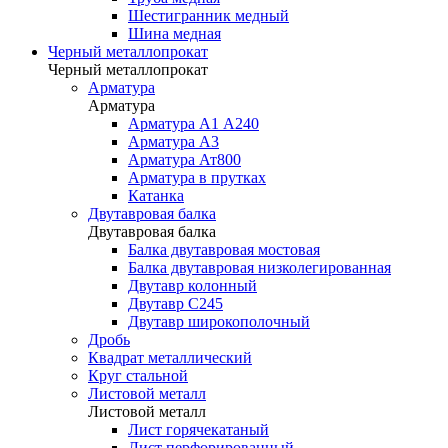
Шестигранник медный
Шина медная
Черный металлопрокат
Черный металлопрокат
Арматура
Арматура
Арматура А1 А240
Арматура А3
Арматура Ат800
Арматура в прутках
Катанка
Двутавровая балка
Двутавровая балка
Балка двутавровая мостовая
Балка двутавровая низколегированная
Двутавр колонный
Двутавр С245
Двутавр широкополочный
Дробь
Квадрат металлический
Круг стальной
Листовой металл
Листовой металл
Лист горячекатаный
Лист перфорированный