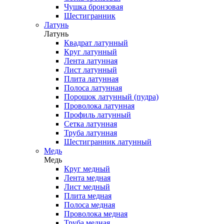
Чушка бронзовая
Шестигранник
Латунь
Латунь
Квадрат латунный
Круг латунный
Лента латунная
Лист латунный
Плита латунная
Полоса латунная
Порошок латунный (пудра)
Проволока латунная
Профиль латунный
Сетка латунная
Труба латунная
Шестигранник латунный
Медь
Медь
Круг медный
Лента медная
Лист медный
Плита медная
Полоса медная
Проволока медная
Труба медная