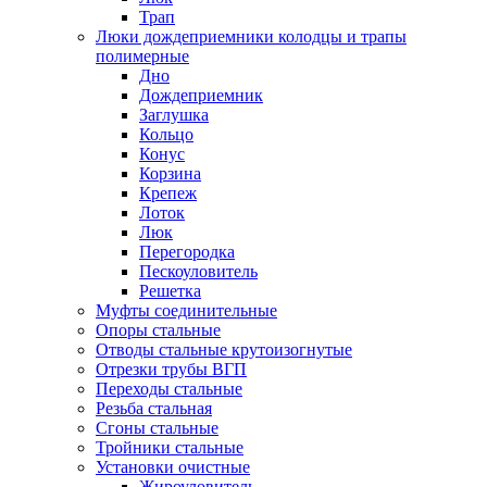
Трап
Люки дождеприемники колодцы и трапы
полимерные
Дно
Дождеприемник
Заглушка
Кольцо
Конус
Корзина
Крепеж
Лоток
Люк
Перегородка
Пескоуловитель
Решетка
Муфты соединительные
Опоры стальные
Отводы стальные крутоизогнутые
Отрезки трубы ВГП
Переходы стальные
Резьба стальная
Сгоны стальные
Тройники стальные
Установки очистные
Жироуловитель