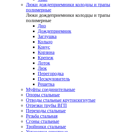
Люки дождеприемники колодцы и трапы
полимерные
Люки дождеприемники колодцы и трапы
полимерные
Дно
Дождеприемник
Заглушка
Кольцо
Конус
Корзина
Крепеж
Лоток
Люк
Перегородка
Пескоуловитель
Решетка
Муфты соединительные
Опоры стальные
Отводы стальные крутоизогнутые
Отрезки трубы ВГП
Переходы стальные
Резьба стальная
Сгоны стальные
Тройники стальные
Установки очистные