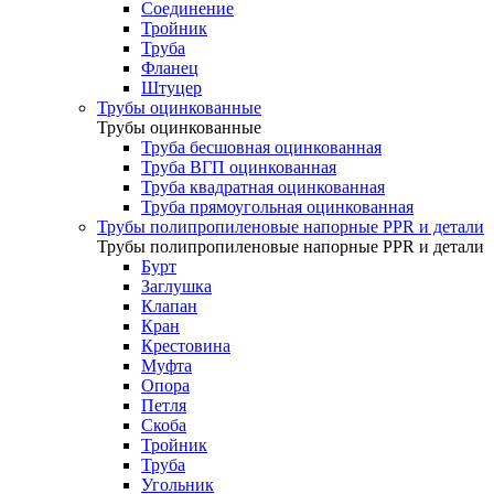
Соединение
Тройник
Труба
Фланец
Штуцер
Трубы оцинкованные
Трубы оцинкованные
Труба бесшовная оцинкованная
Труба ВГП оцинкованная
Труба квадратная оцинкованная
Труба прямоугольная оцинкованная
Трубы полипропиленовые напорные PPR и детали
Трубы полипропиленовые напорные PPR и детали
Бурт
Заглушка
Клапан
Кран
Крестовина
Муфта
Опора
Петля
Скоба
Тройник
Труба
Угольник