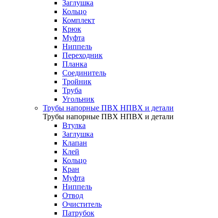
Заглушка
Кольцо
Комплект
Крюк
Муфта
Ниппель
Переходник
Планка
Соединитель
Тройник
Труба
Угольник
Трубы напорные ПВХ НПВХ и детали
Трубы напорные ПВХ НПВХ и детали
Втулка
Заглушка
Клапан
Клей
Кольцо
Кран
Муфта
Ниппель
Отвод
Очиститель
Патрубок