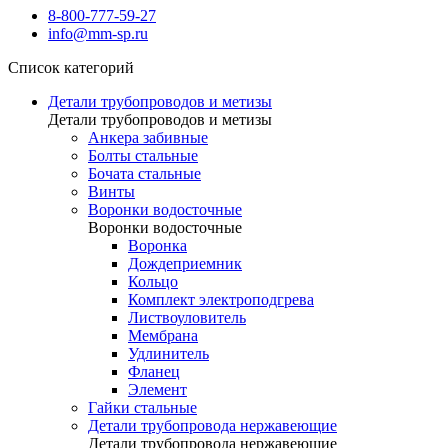
8-800-777-59-27
info@mm-sp.ru
Список категорий
Детали трубопроводов и метизы
Детали трубопроводов и метизы
Анкера забивные
Болты стальные
Бочата стальные
Винты
Воронки водосточные
Воронки водосточные
Воронка
Дождеприемник
Кольцо
Комплект электроподгрева
Листвоуловитель
Мембрана
Удлинитель
Фланец
Элемент
Гайки стальные
Детали трубопровода нержавеющие
Детали трубопровода нержавеющие