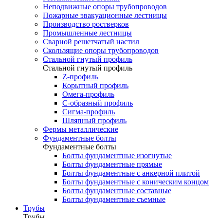
Неподвижные опоры трубопроводов
Пожарные эвакуационные лестницы
Производство ростверков
Промышленные лестницы
Сварной решетчатый настил
Скользящие опоры трубопроводов
Стальной гнутый профиль
Стальной гнутый профиль
Z-профиль
Корытный профиль
Омега-профиль
С-образный профиль
Сигма-профиль
Шляпный профиль
Фермы металлические
Фундаментные болты
Фундаментные болты
Болты фундаментные изогнутые
Болты фундаментные прямые
Болты фундаментные с анкерной плитой
Болты фундаментные с коническим концом
Болты фундаментные составные
Болты фундаментные съемные
Трубы
Трубы