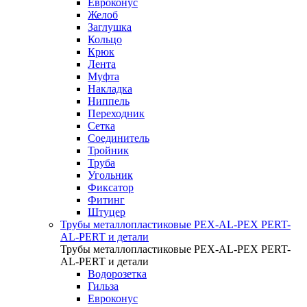
Евроконус
Желоб
Заглушка
Кольцо
Крюк
Лента
Муфта
Накладка
Ниппель
Переходник
Сетка
Соединитель
Тройник
Труба
Угольник
Фиксатор
Фитинг
Штуцер
Трубы металлопластиковые PEX-AL-PEX PERT-
AL-PERT и детали
Трубы металлопластиковые PEX-AL-PEX PERT-
AL-PERT и детали
Водорозетка
Гильза
Евроконус