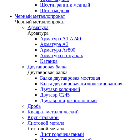
Шестигранник медный
Шина медная
Черный металлопрокат
Черный металлопрокат
Арматура
Арматура
Арматура А1 А240
Арматура А3
Арматура Ат800
Арматура в прутках
Катанка
Двутавровая балка
Двутавровая балка
Балка двутавровая мостовая
Балка двутавровая низколегированная
Двутавр колонный
Двутавр С245
Двутавр широкополочный
Дробь
Квадрат металлический
Круг стальной
Листовой металл
Листовой металл
Лист горячекатаный
Лист перфорированный