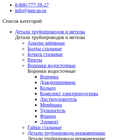
8-800-777-59-27
info@mm-sp.ru
Список категорий
Детали трубопроводов и метизы
Детали трубопроводов и метизы
Анкера забивные
Болты стальные
Бочата стальные
Винты
Воронки водосточные
Воронки водосточные
Воронка
Дождеприемник
Кольцо
Комплект электроподгрева
Листвоуловитель
Мембрана
Удлинитель
Фланец
Элемент
Гайки стальные
Детали трубопровода нержавеющие
Детали трубопровода нержавеющие