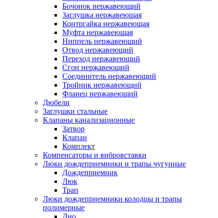
Бочонок нержавеющий
Заглушка нержавеющая
Контргайка нержавеющая
Муфта нержавеющая
Ниппель нержавеющий
Отвод нержавеющий
Переход нержавеющий
Сгон нержавеющий
Соединитель нержавеющий
Тройник нержавеющий
Фланец нержавеющий
Дюбели
Заглушки стальные
Клапаны канализационные
Затвор
Клапан
Комплект
Компенсаторы и вибровставки
Люки дождеприемники и трапы чугунные
Дождеприемник
Люк
Трап
Люки дождеприемники колодцы и трапы
полимерные
Дно