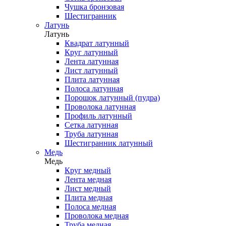
Чушка бронзовая
Шестигранник
Латунь
Латунь
Квадрат латунный
Круг латунный
Лента латунная
Лист латунный
Плита латунная
Полоса латунная
Порошок латунный (пудра)
Проволока латунная
Профиль латунный
Сетка латунная
Труба латунная
Шестигранник латунный
Медь
Медь
Круг медный
Лента медная
Лист медный
Плита медная
Полоса медная
Проволока медная
Труба медная