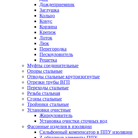
Дождеприемник
Заглушка
Кольцо
Конус
Корзина
Крепеж
Лоток
Люк
Перегородка
Пескоуловитель
Решетка
Муфты соединительные
Опоры стальные
Отводы стальные крутоизогнутые
Отрезки трубы ВГП
Переходы стальные
Резьба стальная
Сгоны стальные
Тройники стальные
Установки очистные
Жироуловитель
Установка очистки сточных вод
Фасонные изделия в изоляции
Cильфонный компенсатор в ППУ изоляции
Z-образные элементы ППУ