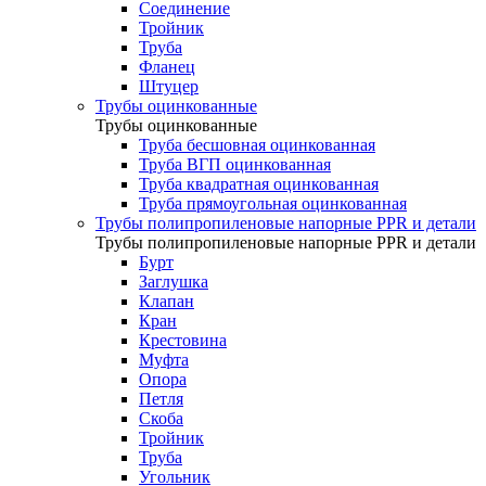
Соединение
Тройник
Труба
Фланец
Штуцер
Трубы оцинкованные
Трубы оцинкованные
Труба бесшовная оцинкованная
Труба ВГП оцинкованная
Труба квадратная оцинкованная
Труба прямоугольная оцинкованная
Трубы полипропиленовые напорные PPR и детали
Трубы полипропиленовые напорные PPR и детали
Бурт
Заглушка
Клапан
Кран
Крестовина
Муфта
Опора
Петля
Скоба
Тройник
Труба
Угольник