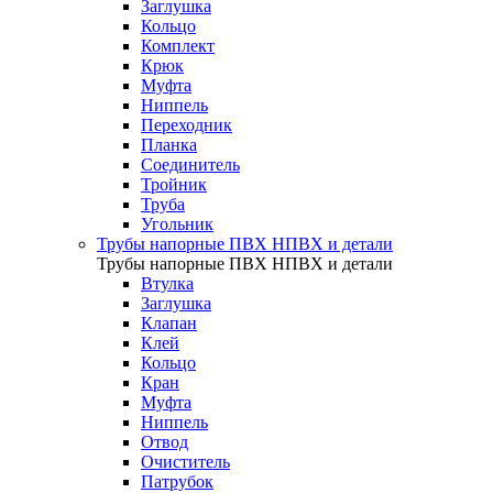
Заглушка
Кольцо
Комплект
Крюк
Муфта
Ниппель
Переходник
Планка
Соединитель
Тройник
Труба
Угольник
Трубы напорные ПВХ НПВХ и детали
Трубы напорные ПВХ НПВХ и детали
Втулка
Заглушка
Клапан
Клей
Кольцо
Кран
Муфта
Ниппель
Отвод
Очиститель
Патрубок