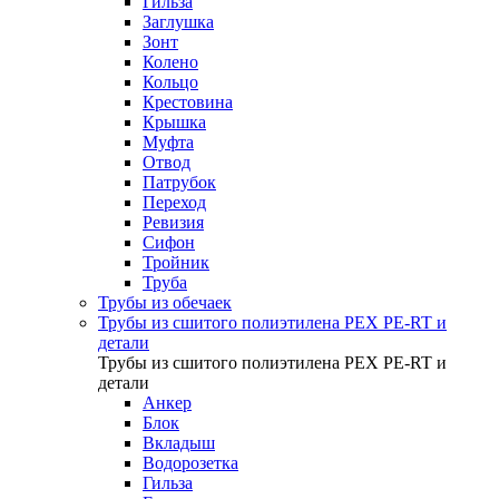
Гильза
Заглушка
Зонт
Колено
Кольцо
Крестовина
Крышка
Муфта
Отвод
Патрубок
Переход
Ревизия
Сифон
Тройник
Труба
Трубы из обечаек
Трубы из сшитого полиэтилена PEX PE-RT и
детали
Трубы из сшитого полиэтилена PEX PE-RT и
детали
Анкер
Блок
Вкладыш
Водорозетка
Гильза