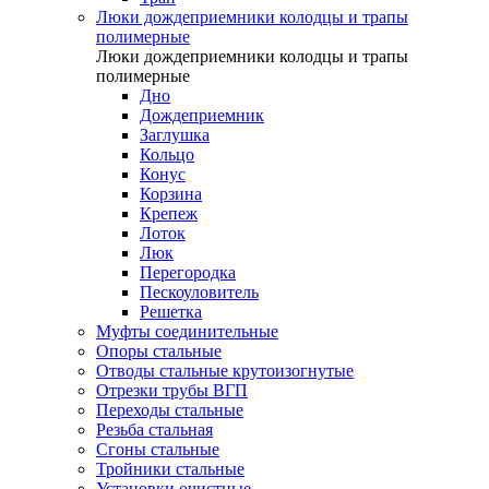
Люки дождеприемники колодцы и трапы
полимерные
Люки дождеприемники колодцы и трапы
полимерные
Дно
Дождеприемник
Заглушка
Кольцо
Конус
Корзина
Крепеж
Лоток
Люк
Перегородка
Пескоуловитель
Решетка
Муфты соединительные
Опоры стальные
Отводы стальные крутоизогнутые
Отрезки трубы ВГП
Переходы стальные
Резьба стальная
Сгоны стальные
Тройники стальные
Установки очистные