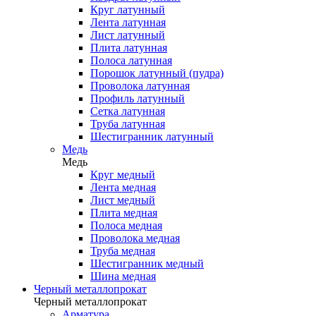
Круг латунный
Лента латунная
Лист латунный
Плита латунная
Полоса латунная
Порошок латунный (пудра)
Проволока латунная
Профиль латунный
Сетка латунная
Труба латунная
Шестигранник латунный
Медь
Медь
Круг медный
Лента медная
Лист медный
Плита медная
Полоса медная
Проволока медная
Труба медная
Шестигранник медный
Шина медная
Черный металлопрокат
Черный металлопрокат
Арматура