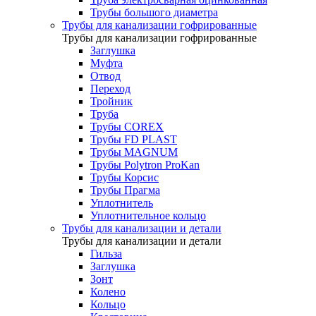
Трубы большого диаметра
Трубы для канализации гофрированные
Трубы для канализации гофрированные
Заглушка
Муфта
Отвод
Переход
Тройник
Труба
Трубы COREX
Трубы FD PLAST
Трубы MAGNUM
Трубы Polytron ProKan
Трубы Корсис
Трубы Прагма
Уплотнитель
Уплотнительное кольцо
Трубы для канализации и детали
Трубы для канализации и детали
Гильза
Заглушка
Зонт
Колено
Кольцо