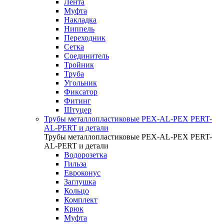
Лента
Муфта
Накладка
Ниппель
Переходник
Сетка
Соединитель
Тройник
Труба
Угольник
Фиксатор
Фитинг
Штуцер
Трубы металлопластиковые PEX-AL-PEX PERT-
AL-PERT и детали
Трубы металлопластиковые PEX-AL-PEX PERT-
AL-PERT и детали
Водорозетка
Гильза
Евроконус
Заглушка
Кольцо
Комплект
Крюк
Муфта