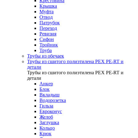
Крестовина
Крышка
Муфта
Отвод
Патрубок
Переход
Ревизия
Сифон
Тройник
Труба
Трубы из обечаек
Трубы из сшитого полиэтилена PEX PE-RT и
детали
Трубы из сшитого полиэтилена PEX PE-RT и
детали
Анкер
Блок
Вкладыш
Водорозетка
Гильза
Евроконус
Желоб
Заглушка
Кольцо
Крюк