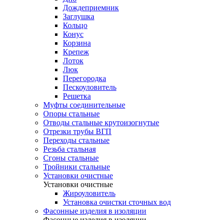
Дождеприемник
Заглушка
Кольцо
Конус
Корзина
Крепеж
Лоток
Люк
Перегородка
Пескоуловитель
Решетка
Муфты соединительные
Опоры стальные
Отводы стальные крутоизогнутые
Отрезки трубы ВГП
Переходы стальные
Резьба стальная
Сгоны стальные
Тройники стальные
Установки очистные
Установки очистные
Жироуловитель
Установка очистки сточных вод
Фасонные изделия в изоляции
Фасонные изделия в изоляции