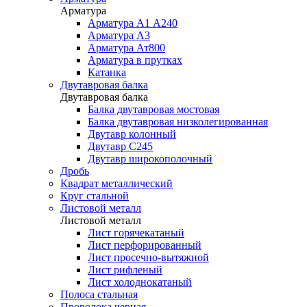
Арматура
Арматура А1 А240
Арматура А3
Арматура Ат800
Арматура в прутках
Катанка
Двутавровая балка
Двутавровая балка
Балка двутавровая мостовая
Балка двутавровая низколегированная
Двутавр колонный
Двутавр С245
Двутавр широкополочный
Дробь
Квадрат металлический
Круг стальной
Листовой металл
Листовой металл
Лист горячекатаный
Лист перфорированный
Лист просечно-вытяжной
Лист рифленый
Лист холоднокатаный
Полоса стальная
Проволока черная