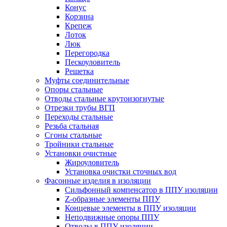
Конус
Корзина
Крепеж
Лоток
Люк
Перегородка
Пескоуловитель
Решетка
Муфты соединительные
Опоры стальные
Отводы стальные крутоизогнутые
Отрезки трубы ВГП
Переходы стальные
Резьба стальная
Сгоны стальные
Тройники стальные
Установки очистные
Жироуловитель
Установка очистки сточных вод
Фасонные изделия в изоляции
Cильфонный компенсатор в ППУ изоляции
Z-образные элементы ППУ
Концевые элементы в ППУ изоляции
Неподвижные опоры ППУ
Отводы в ППУ изоляции