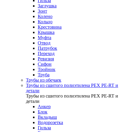
Гильза
Заглушка
Зонт
Колено
Кольцо
Крестовина
Крышка
Муфта
Отвод
Патрубок
Переход
Ревизия
Сифон
Тройник
Труба
Трубы из обечаек
Трубы из сшитого полиэтилена PEX PE-RT и
детали
Трубы из сшитого полиэтилена PEX PE-RT и
детали
Анкер
Блок
Вкладыш
Водорозетка
Гильза