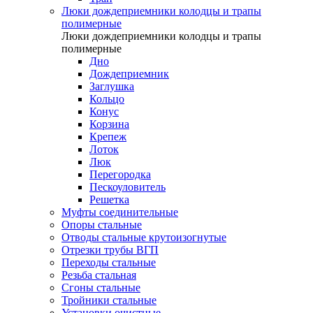
Люки дождеприемники колодцы и трапы
полимерные
Люки дождеприемники колодцы и трапы
полимерные
Дно
Дождеприемник
Заглушка
Кольцо
Конус
Корзина
Крепеж
Лоток
Люк
Перегородка
Пескоуловитель
Решетка
Муфты соединительные
Опоры стальные
Отводы стальные крутоизогнутые
Отрезки трубы ВГП
Переходы стальные
Резьба стальная
Сгоны стальные
Тройники стальные
Установки очистные