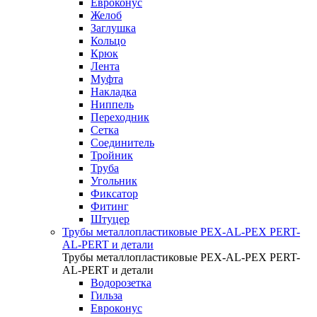
Евроконус
Желоб
Заглушка
Кольцо
Крюк
Лента
Муфта
Накладка
Ниппель
Переходник
Сетка
Соединитель
Тройник
Труба
Угольник
Фиксатор
Фитинг
Штуцер
Трубы металлопластиковые PEX-AL-PEX PERT-
AL-PERT и детали
Трубы металлопластиковые PEX-AL-PEX PERT-
AL-PERT и детали
Водорозетка
Гильза
Евроконус