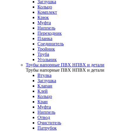
Заглушка
Кольцо
Комплект
Крюк
Муфта
Ниппель
Переходник
Планка
Соединитель
Тройник
Труба
Угольник
Трубы напорные ПВХ НПВХ и детали
Трубы напорные ПВХ НПВХ и детали
Втулка
Заглушка
Клапан
Клей
Кольцо
Кран
Муфта
Ниппель
Отвод
Очиститель
Патрубок