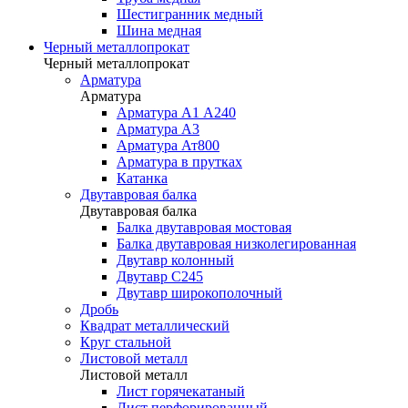
Шестигранник медный
Шина медная
Черный металлопрокат
Черный металлопрокат
Арматура
Арматура
Арматура А1 А240
Арматура А3
Арматура Ат800
Арматура в прутках
Катанка
Двутавровая балка
Двутавровая балка
Балка двутавровая мостовая
Балка двутавровая низколегированная
Двутавр колонный
Двутавр С245
Двутавр широкополочный
Дробь
Квадрат металлический
Круг стальной
Листовой металл
Листовой металл
Лист горячекатаный
Лист перфорированный