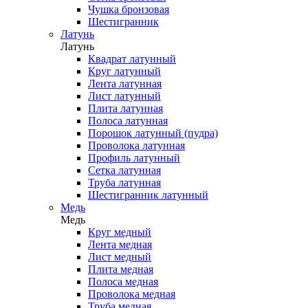
Чушка бронзовая
Шестигранник
Латунь
Латунь
Квадрат латунный
Круг латунный
Лента латунная
Лист латунный
Плита латунная
Полоса латунная
Порошок латунный (пудра)
Проволока латунная
Профиль латунный
Сетка латунная
Труба латунная
Шестигранник латунный
Медь
Медь
Круг медный
Лента медная
Лист медный
Плита медная
Полоса медная
Проволока медная
Труба медная