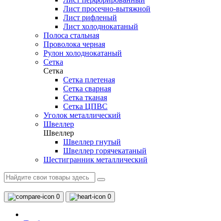
Лист просечно-вытяжной
Лист рифленый
Лист холоднокатаный
Полоса стальная
Проволока черная
Рулон холоднокатаный
Сетка
Сетка
Сетка плетеная
Сетка сварная
Сетка тканая
Сетка ЦПВС
Уголок металлический
Швеллер
Швеллер
Швеллер гнутый
Швеллер горячекатаный
Шестигранник металлический
0
0