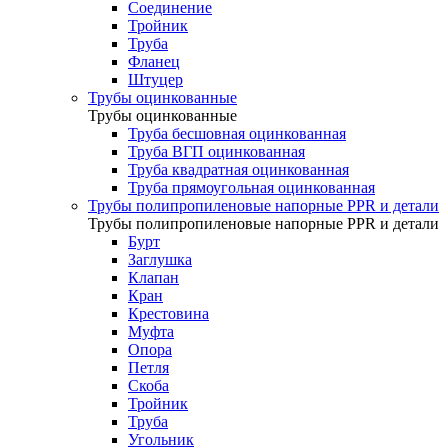
Соединение
Тройник
Труба
Фланец
Штуцер
Трубы оцинкованные
Трубы оцинкованные
Труба бесшовная оцинкованная
Труба ВГП оцинкованная
Труба квадратная оцинкованная
Труба прямоугольная оцинкованная
Трубы полипропиленовые напорные PPR и детали
Трубы полипропиленовые напорные PPR и детали
Бурт
Заглушка
Клапан
Кран
Крестовина
Муфта
Опора
Петля
Скоба
Тройник
Труба
Угольник