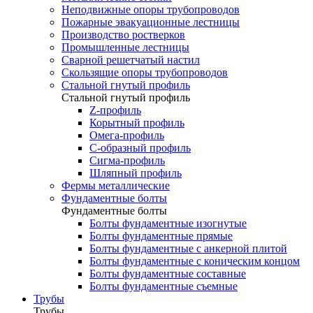
Неподвижные опоры трубопроводов
Пожарные эвакуационные лестницы
Производство ростверков
Промышленные лестницы
Сварной решетчатый настил
Скользящие опоры трубопроводов
Стальной гнутый профиль
Стальной гнутый профиль
Z-профиль
Корытный профиль
Омега-профиль
С-образный профиль
Сигма-профиль
Шляпный профиль
Фермы металлические
Фундаментные болты
Фундаментные болты
Болты фундаментные изогнутые
Болты фундаментные прямые
Болты фундаментные с анкерной плитой
Болты фундаментные с коническим концом
Болты фундаментные составные
Болты фундаментные съемные
Трубы
Трубы