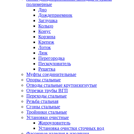
полимерные
Дно
Дождеприемник
Заглушка
Кольцо
Конус
Корзина
Крепеж
Лоток
Люк
Перегородка
Пескоуловитель
Решетка
Муфты соединительные
Опоры стальные
Отводы стальные крутоизогнутые
Отрезки трубы ВГП
Переходы стальные
Резьба стальная
Сгоны стальные
Тройники стальные
Установки очистные
Жироуловитель
Установка очистки сточных вод
Фасонные изделия в изоляции