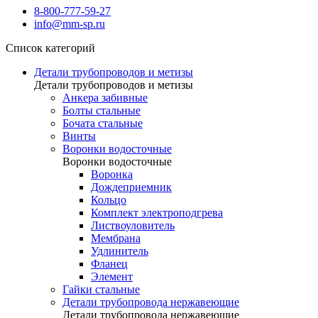
8-800-777-59-27
info@mm-sp.ru
Список категорий
Детали трубопроводов и метизы
Детали трубопроводов и метизы
Анкера забивные
Болты стальные
Бочата стальные
Винты
Воронки водосточные
Воронки водосточные
Воронка
Дождеприемник
Кольцо
Комплект электроподгрева
Листвоуловитель
Мембрана
Удлинитель
Фланец
Элемент
Гайки стальные
Детали трубопровода нержавеющие
Детали трубопровода нержавеющие