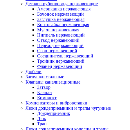
Детали трубопровода нержавеющие
Американка нержавеющая
Бочонок нержавеющий
Заглушка нержавеющая
Контргайка нержавеющая
Муфта нержавеющая
Ниппель нержавеющий
Отвод нержавеющий
Переход нержавеющий
Сгон нержавеющий
Соединитель нержавеющий
Тройник нержавеющий
Фланец нержавеющий
Дюбели
Заглушки стальные
Клапаны канализационные
Затвор
Клапан
Комплект
Компенсаторы и вибровставки
Люки дождеприемники и трапы чугунные
Дождеприемник
Люк
Трап
Люки дождеприемники колодцы и трапы