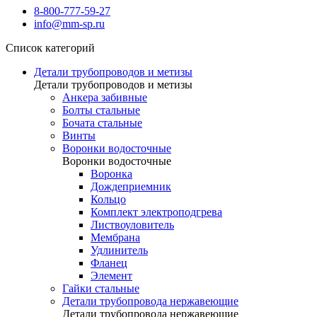
8-800-777-59-27
info@mm-sp.ru
Список категорий
Детали трубопроводов и метизы
Детали трубопроводов и метизы
Анкера забивные
Болты стальные
Бочата стальные
Винты
Воронки водосточные
Воронки водосточные
Воронка
Дождеприемник
Кольцо
Комплект электроподгрева
Листвоуловитель
Мембрана
Удлинитель
Фланец
Элемент
Гайки стальные
Детали трубопровода нержавеющие
Детали трубопровода нержавеющие