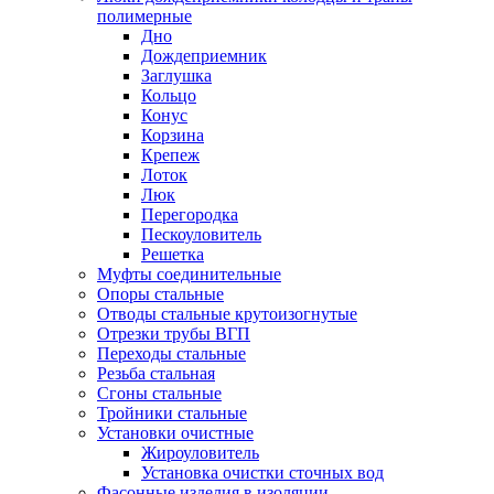
полимерные
Дно
Дождеприемник
Заглушка
Кольцо
Конус
Корзина
Крепеж
Лоток
Люк
Перегородка
Пескоуловитель
Решетка
Муфты соединительные
Опоры стальные
Отводы стальные крутоизогнутые
Отрезки трубы ВГП
Переходы стальные
Резьба стальная
Сгоны стальные
Тройники стальные
Установки очистные
Жироуловитель
Установка очистки сточных вод
Фасонные изделия в изоляции