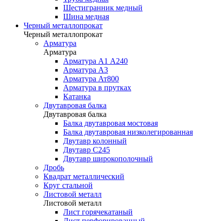
Шестигранник медный
Шина медная
Черный металлопрокат
Черный металлопрокат
Арматура
Арматура
Арматура А1 А240
Арматура А3
Арматура Ат800
Арматура в прутках
Катанка
Двутавровая балка
Двутавровая балка
Балка двутавровая мостовая
Балка двутавровая низколегированная
Двутавр колонный
Двутавр С245
Двутавр широкополочный
Дробь
Квадрат металлический
Круг стальной
Листовой металл
Листовой металл
Лист горячекатаный
Лист перфорированный