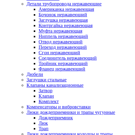
Детали трубопровода нержавеющие
Американка нержавеющая
Бочонок нержавеющий
Заглушка нержавеющая
Контргайка нержавеющая
Муфта нержавеющая
Ниппель нержавеющий
Отвод нержавеющий
Переход нержавеющий
Сгон нержавеющий
Соединитель нержавеющий
Тройник нержавеющий
Фланец нержавеющий
Дюбели
Заглушки стальные
Клапаны канализационные
Затвор
Клапан
Комплект
Компенсаторы и вибровставки
Люки дождеприемники и трапы чугунные
Дождеприемник
Люк
Трап
Люки дождеприемники колодцы и трапы