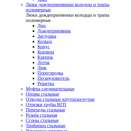
Люки дождеприемники колодцы и трапы
полимерные
Люки дождеприемники колодцы и трапы
полимерные
Дно
Дождеприемник
Заглушка
Кольцо
Конус
Корзина
Крепеж
Лоток
Люк
Перегородка
Пескоуловитель
Решетка
Муфты соединительные
Опоры стальные
Отводы стальные крутоизогнутые
Отрезки трубы ВГП
Переходы стальные
Резьба стальная
Сгоны стальные
Тройники стальные
Установки очистные