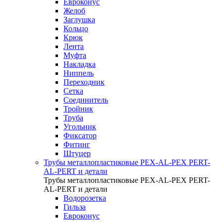
Евроконус
Желоб
Заглушка
Кольцо
Крюк
Лента
Муфта
Накладка
Ниппель
Переходник
Сетка
Соединитель
Тройник
Труба
Угольник
Фиксатор
Фитинг
Штуцер
Трубы металлопластиковые PEX-AL-PEX PERT-
AL-PERT и детали
Трубы металлопластиковые PEX-AL-PEX PERT-
AL-PERT и детали
Водорозетка
Гильза
Евроконус