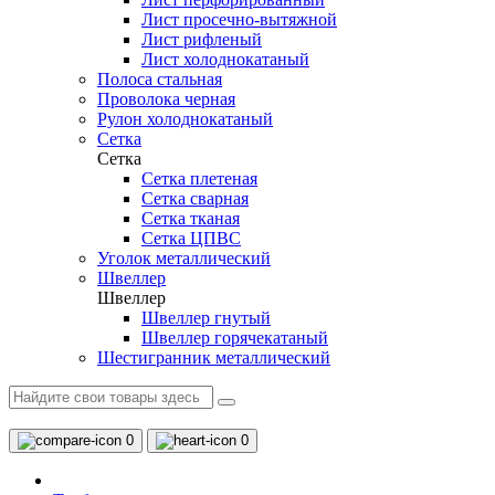
Лист просечно-вытяжной
Лист рифленый
Лист холоднокатаный
Полоса стальная
Проволока черная
Рулон холоднокатаный
Сетка
Сетка
Сетка плетеная
Сетка сварная
Сетка тканая
Сетка ЦПВС
Уголок металлический
Швеллер
Швеллер
Швеллер гнутый
Швеллер горячекатаный
Шестигранник металлический
0
0