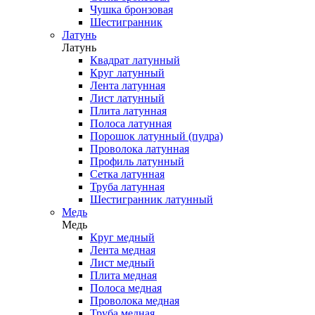
Чушка бронзовая
Шестигранник
Латунь
Латунь
Квадрат латунный
Круг латунный
Лента латунная
Лист латунный
Плита латунная
Полоса латунная
Порошок латунный (пудра)
Проволока латунная
Профиль латунный
Сетка латунная
Труба латунная
Шестигранник латунный
Медь
Медь
Круг медный
Лента медная
Лист медный
Плита медная
Полоса медная
Проволока медная
Труба медная