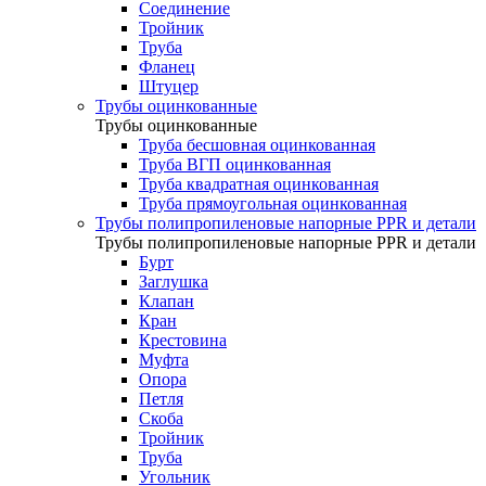
Соединение
Тройник
Труба
Фланец
Штуцер
Трубы оцинкованные
Трубы оцинкованные
Труба бесшовная оцинкованная
Труба ВГП оцинкованная
Труба квадратная оцинкованная
Труба прямоугольная оцинкованная
Трубы полипропиленовые напорные PPR и детали
Трубы полипропиленовые напорные PPR и детали
Бурт
Заглушка
Клапан
Кран
Крестовина
Муфта
Опора
Петля
Скоба
Тройник
Труба
Угольник