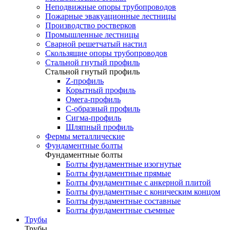
Неподвижные опоры трубопроводов
Пожарные эвакуационные лестницы
Производство ростверков
Промышленные лестницы
Сварной решетчатый настил
Скользящие опоры трубопроводов
Стальной гнутый профиль
Стальной гнутый профиль
Z-профиль
Корытный профиль
Омега-профиль
С-образный профиль
Сигма-профиль
Шляпный профиль
Фермы металлические
Фундаментные болты
Фундаментные болты
Болты фундаментные изогнутые
Болты фундаментные прямые
Болты фундаментные с анкерной плитой
Болты фундаментные с коническим концом
Болты фундаментные составные
Болты фундаментные съемные
Трубы
Трубы