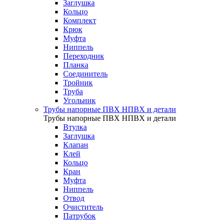
Заглушка
Кольцо
Комплект
Крюк
Муфта
Ниппель
Переходник
Планка
Соединитель
Тройник
Труба
Угольник
Трубы напорные ПВХ НПВХ и детали
Трубы напорные ПВХ НПВХ и детали
Втулка
Заглушка
Клапан
Клей
Кольцо
Кран
Муфта
Ниппель
Отвод
Очиститель
Патрубок