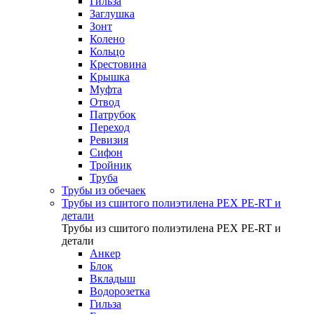
Гильза
Заглушка
Зонт
Колено
Кольцо
Крестовина
Крышка
Муфта
Отвод
Патрубок
Переход
Ревизия
Сифон
Тройник
Труба
Трубы из обечаек
Трубы из сшитого полиэтилена PEX PE-RT и
детали
Трубы из сшитого полиэтилена PEX PE-RT и
детали
Анкер
Блок
Вкладыш
Водорозетка
Гильза