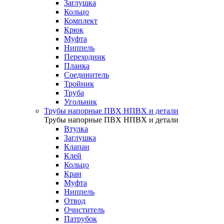
Заглушка
Кольцо
Комплект
Крюк
Муфта
Ниппель
Переходник
Планка
Соединитель
Тройник
Труба
Угольник
Трубы напорные ПВХ НПВХ и детали
Трубы напорные ПВХ НПВХ и детали
Втулка
Заглушка
Клапан
Клей
Кольцо
Кран
Муфта
Ниппель
Отвод
Очиститель
Патрубок