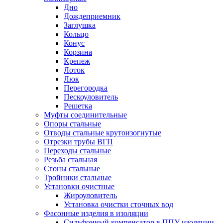
Дно
Дождеприемник
Заглушка
Кольцо
Конус
Корзина
Крепеж
Лоток
Люк
Перегородка
Пескоуловитель
Решетка
Муфты соединительные
Опоры стальные
Отводы стальные крутоизогнутые
Отрезки трубы ВГП
Переходы стальные
Резьба стальная
Сгоны стальные
Тройники стальные
Установки очистные
Жироуловитель
Установка очистки сточных вод
Фасонные изделия в изоляции
Cильфонный компенсатор в ППУ изоляции