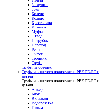
Гильза
Заглушка
Зонт
Колено
Кольцо
Крестовина
Крышка
Муфта
Отвод
Патрубок
Переход
Ревизия
Сифон
Тройник
Труба
Трубы из обечаек
Трубы из сшитого полиэтилена PEX PE-RT и
детали
Трубы из сшитого полиэтилена PEX PE-RT и
детали
Анкер
Блок
Вкладыш
Водорозетка
Гильза