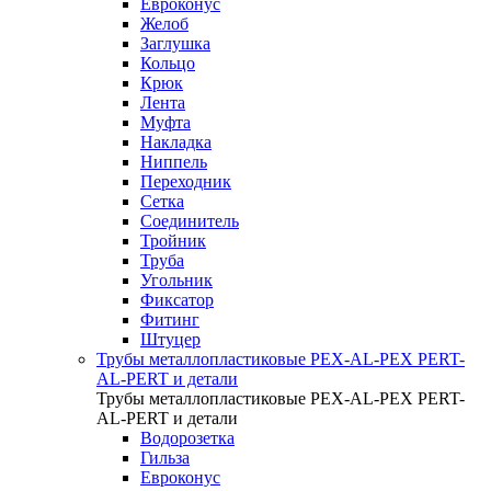
Евроконус
Желоб
Заглушка
Кольцо
Крюк
Лента
Муфта
Накладка
Ниппель
Переходник
Сетка
Соединитель
Тройник
Труба
Угольник
Фиксатор
Фитинг
Штуцер
Трубы металлопластиковые PEX-AL-PEX PERT-
AL-PERT и детали
Трубы металлопластиковые PEX-AL-PEX PERT-
AL-PERT и детали
Водорозетка
Гильза
Евроконус