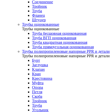
Соединение
Тройник
Труба
Фланец
Штуцер
Трубы оцинкованные
Трубы оцинкованные
Труба бесшовная оцинкованная
Труба ВГП оцинкованная
Труба квадратная оцинкованная
Труба прямоугольная оцинкованная
Трубы полипропиленовые напорные PPR и детали
Трубы полипропиленовые напорные PPR и детали
Бурт
Заглушка
Клапан
Кран
Крестовина
Муфта
Опора
Петля
Скоба
Тройник
Труба
Угольник