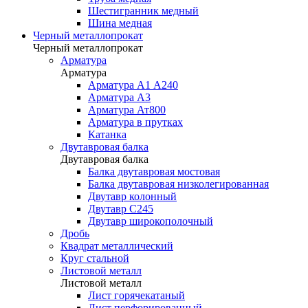
Шестигранник медный
Шина медная
Черный металлопрокат
Черный металлопрокат
Арматура
Арматура
Арматура А1 А240
Арматура А3
Арматура Ат800
Арматура в прутках
Катанка
Двутавровая балка
Двутавровая балка
Балка двутавровая мостовая
Балка двутавровая низколегированная
Двутавр колонный
Двутавр С245
Двутавр широкополочный
Дробь
Квадрат металлический
Круг стальной
Листовой металл
Листовой металл
Лист горячекатаный
Лист перфорированный